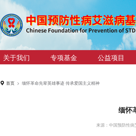
关于我们
专项基金
公益项目
首页
>
缅怀革命先辈英雄事迹 传承爱国主义精神
缅怀
来源：中国预防性病