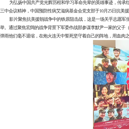
为弘扬中国共产党光辉历程和学习革命先辈的英雄事迹，传承
三中会议精神，中国预防性病艾滋病基金会党支部于10月25日抗
影片聚焦抗美援朝战争中的铁原阻击战，这是一场关乎志愿军生
举。通过聚焦宏阔的战争背景下军委作战部参谋李默尹一家的父子
弹雨他们毫不退缩，在炮火连天中誓死坚守着自己的阵地，用血肉