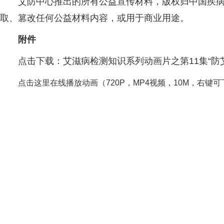
艾防中心推出的所有公益宣传材料，版权归中国疾
取、篡改任何公益材料内容，或用于商业用途。
附件
点击下载：
艾滋病检测知识系列动画片之第
11
集“防
点击这里在线播放动画（
720P
，
MP4
视频，
10M
，右键可