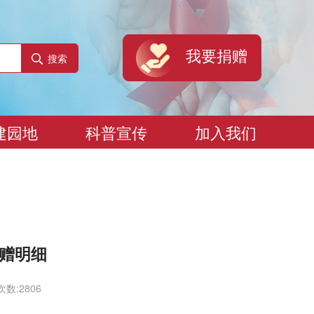
我要捐赠
搜索
建园地
科普宣传
加入我们
捐赠明细
数:2806