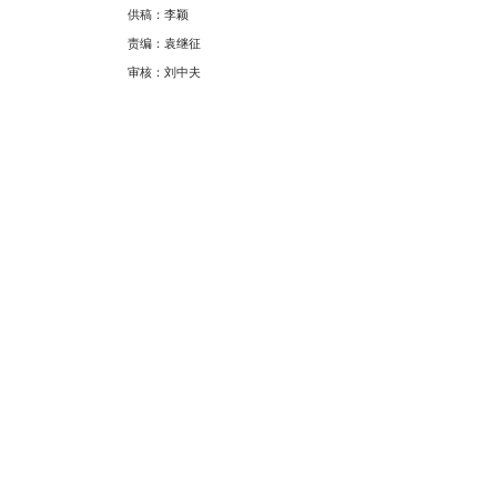
供稿：李颖
责编：袁继征
审核：刘中夫