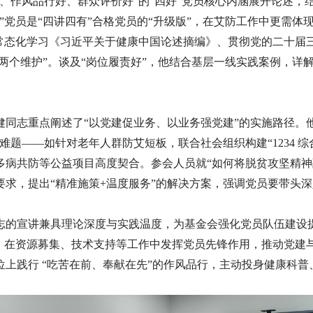
、作风品行好、群众评价好”的“四好”党员核心内涵展开论述，
”党员是“四讲四有”合格党员的“升级版”，在艾防工作中更需体
部常态化学习《习近平关于健康中国论述摘编》、贯彻党的二十届
两个维护”。谈及“岗位履责好”，他结合基层一线实践案例，详
。
同志重点阐述了“以党建促业务、以业务强党建”的实施路径。
难题——如针对老年人群防艾短板，联合社会组织构建“1234 
病共防等公益项目高度契合。参会人员就“如何将脱贫攻坚精神融
求，提出“精准施策+温度服务”的解决方案，强调党员要带头
的宣讲兼具理论深度与实践温度，为基金会强化党员队伍建设提
去，在资源募集、技术支持等工作中发挥党员先锋作用，推动党建
上践行 “吃苦在前、奉献在先”的作风品行，主动投身健康科