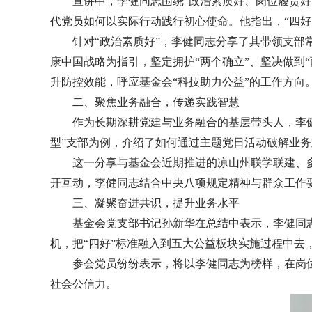
宣讲中，李健同志围绕“政治素质好、岗位履责好
代党员如何以实际行动践行初心使命。他指出，“四好
针对“政治素质好”，李健同志分享了其带领支
康中国战略为指引，坚定拥护“两个确立”、坚决做到“
升防控效能，呼应基金会“科技助力公益”的工作方向
二、聚焦业务融合，传递实践智慧
作为长期深耕党建与业务融合的基层带头人，李健
型”支部为例，介绍了如何通过主题党日活动破解业务
这一分享与基金会近期推进的凉山州联学联建、多
开互动，李健同志结合中央八项规定精神与群众工作要
三、凝聚奋进共识，提升业务水平
基金会党支部书记孙新华在总结中表示，李健同志
机，把“四好”标准融入到五大公益板块实施过程中
参会党员纷纷表示，将以李健同志为榜样，在岗位
社会公信力。