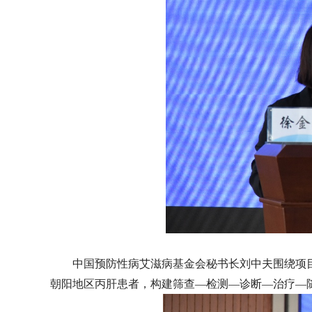
中国预防性病艾滋病基金会秘书长刘中夫围绕项
朝阳地区丙肝患者，构建筛查—检测—诊断—治疗—